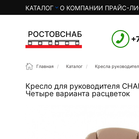
О
КАТАЛОГ
О КОМПАНИИ
ПРАЙС-ЛИ
с
н
РОСТОВСНАБ
+
о
в
Строка навигации
Главная
Каталог
Кресла руководите
н
Кресло для руководителя CHA
а
Четыре варианта расцветок
я
н
а