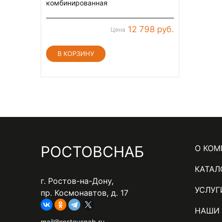
комбинированная
12 798 руб.
Цена
Н
РОСТОВСНАБ
О КО
и
КАТАЛ
г. Ростов-на-Дону,
ж
УСЛУГ
пр. Космонавтов, д. 17
НАШИ
н
mail@rostovsnab.ru