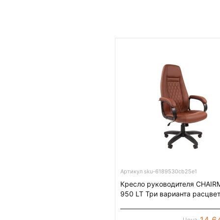
Артикул sku-6189530cb25e1
Кресло руководителя CHAI
950 LT Три варианта расцве
14 6
Цена