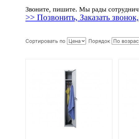
в
Звоните, пишите. Мы рады сотруднич
>> Позвонить, Заказать звонок
и
г
Сортировать по
Порядок
а
ц
и
я