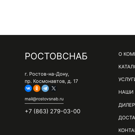
Н
у
м
е
р
Н
РОСТОВСНАБ
О КО
а
и
КАТАЛ
ц
г. Ростов-на-Дону,
и
ж
УСЛУГ
пр. Космонавтов, д. 17
я
с
НАШИ
н
mail@rostovsnab.ru
т
ДИЛЕ
и
р
+7 (863) 279-03-00
а
ДОСТА
й
н
КОНТА
и