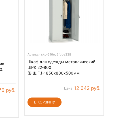
Артикул sku-616ec5fbbe338
Шкаф для одежды металлический
ик
ШРК 22-800
0.
(В.Ш.Г.)-1850х800х500мм
12 642 руб.
Цена
76 руб.