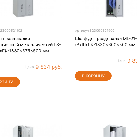
S23099521102
Артикул S23099521902
ля раздевалки
Шкаф для раздевалки ML-21-
кционный металлический LS-
(ВхШхГ):-1830x600x500 мм
ШхГ):-1830x575x500 мм
9 8
Цена
9 834 руб.
Цена