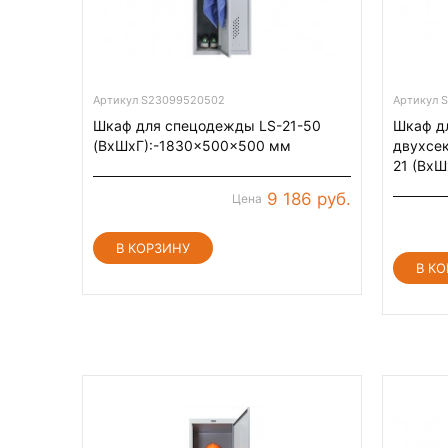
Артикул S23099520502
Артикул 
Шкаф для спецодежды LS-21-50
Шкаф д
(ВхШхГ):-1830x500x500 мм
двухсе
21 (Вх
9 186 руб.
Цена