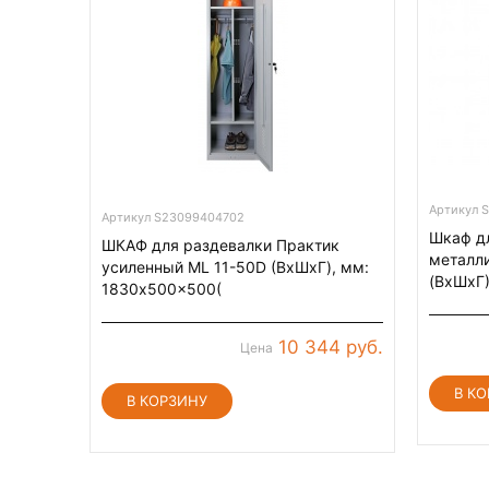
Артикул 
Артикул S23099404702
Шкаф д
ШКАФ для раздевалки Практик
металли
усиленный ML 11-50D (ВхШхГ), мм:
(ВхШхГ
1830x500x500(
10 344 руб.
Цена