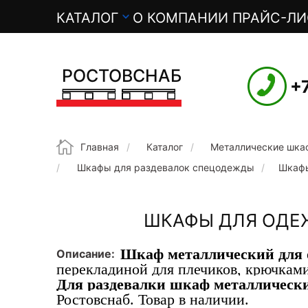
О
КАТАЛОГ
О КОМПАНИИ
ПРАЙС-ЛИ
с
н
РОСТОВСНАБ
+
о
в
Строка навигации
Главная
Каталог
Металлические шкаф
н
Шкафы для раздевалок спецодежды
Шкафы
а
ШКАФЫ ДЛЯ ОДЕ
я
Шкаф металлический для 
н
Описание
перекладиной для плечиков, крючкам
Для раздевалки шкаф металлическ
а
Ростовснаб. Товар в наличии.