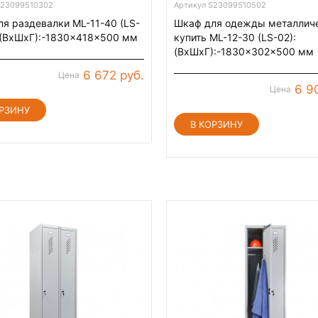
S23099510302
Артикул S23099510502
я раздевалки ML-11-40 (LS-
Шкаф для одежды металлич
 (ВхШхГ):-1830x418x500 мм
купить ML-12-30 (LS-02):
(ВхШхГ):-1830x302x500 мм
6 672 руб.
Цена
6 9
Цена