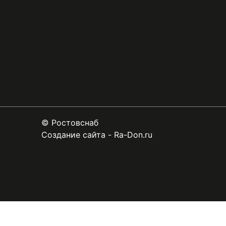
к
ц
о
л
о
н
т
©
Ростовснаб
и
Создание сайта
-
Ra-Don.ru
т
у
л