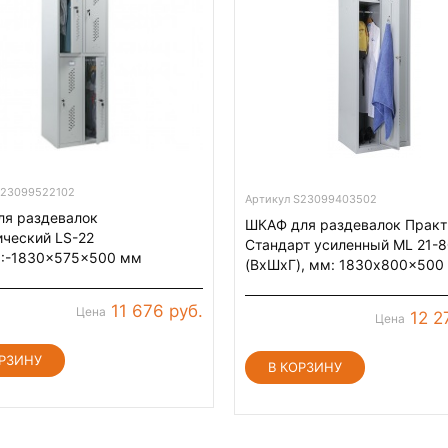
S23099522102
Артикул S23099403502
ля раздевалок
ШКАФ для раздевалок Практ
ческий LS-22
Стандарт усиленный ML 21-8
):-1830x575x500 мм
(ВхШхГ), мм: 1830x800x500
11 676 руб.
Цена
12 2
Цена