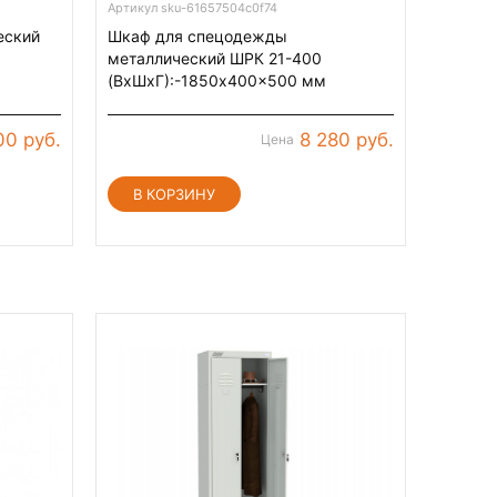
Артикул sku-61657504c0f74
еский
Шкаф для спецодежды
металлический ШРК 21-400
(ВхШхГ):-1850x400x500 мм
00 руб.
8 280 руб.
Цена